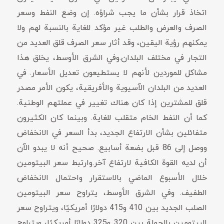
اتخاذ قرار بشأن ما يجب شراؤه. إن وضع النفط وسعر
الصرف والعرض والطلب غير مؤكد للغاية بالنسبة لهم ولا
يمكنهم رؤية اليقين، وقد أثار سعر الصرف قلق العديد من
التجار في مختلف البلدان.وفي الشرق الأوسط، يخلق هذا
مشاكل للموردين لأنهم لا يستطيعون تعديل الأسعار. في
العديد من البلدان الآسيوية والأفريقية، يكون الأمر مصدر
قلق للمشترين إذا كان هناك تغيير في عملتهم الوطنية.
كما أن النفط الخام متقلب للغاية. وبينما كان الكثيرون
متفائلين بشأن الارتفاع الجديد، بدأ السعر في الانخفاض
ووصل إلى 86 قبل بضعة أسابيع. صحيح أنه لا يبدو الآن
أن لديه القوة الكافية لارتفاع آخر.وارتبط سعر البيتومين
خلال الأسبوع الماضي بالاستقرار واحتمال الانخفاض
الطفيف. وفي الشرق الأوسط، يتراوح سعر البيتومين
الصلب الجديد بين 410 و415 دولارًا أمريكيًا، ويتراوح سعر
البيتومين بالجملة بين 320 و325 دولارًا أمريكيًا، ويتراوح