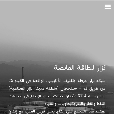
نزار للطاقة القابضة
شركة نزار لدرفلة وتغليف الأنابيب، الواقعة في الكيلو 25
من طريق قم – سلفججان (منطقة مدينة نزار الصناعية)
وعلى مساحة 37 هكتارا، دخلت مجال الإنتاج في صناعات
النفط والغاز والبتروكيماويات والمياه.
يعتمد هذا المجمع على إنتاج يخلق فرص العمل، مع إنتاج