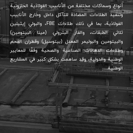
أنواع وسماكات مختلفة من الأنابيب الفولاذية الحلزونية
وتنفيذ الطلاءات المضادة للتآكل داخل وخارج الأنابيب
الفولاذية، بما في ذلك طلاءات FBE، والبولي إيثيلين
ثلاثي الطبقات، والقار البترولي. (مينا البيتومين)
والبيتومين والبوليمر المعدل (بيتوسيل) وقطران الفحم
وطلاءات الدهانات الصناعية والصحية وفقًا للمعايير
الوطنية والدولية، وقد ساهمت بشكل كبير في المشاريع
الوطنية.