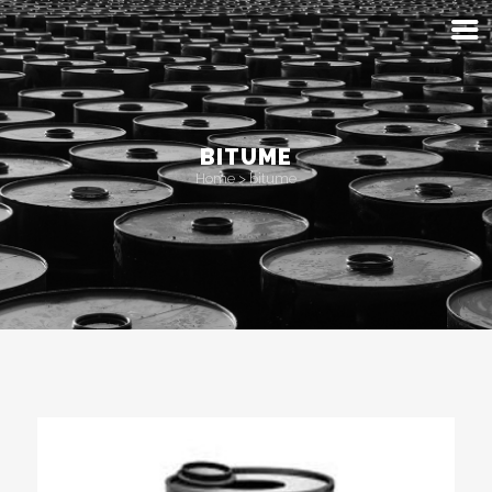
BITUME
Home
>
bitume