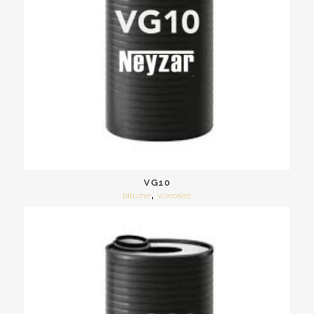
VG10
,
bitume
viscosité