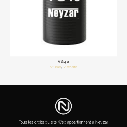
VG40
,
bitume
viscosité
Tous les droits du site Web appartiennent à Neyzar