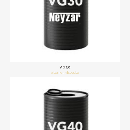
VG30
,
bitume
viscosité