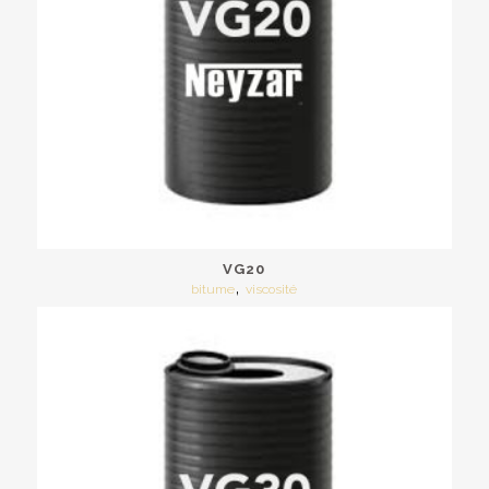
VG20
,
bitume
viscosité