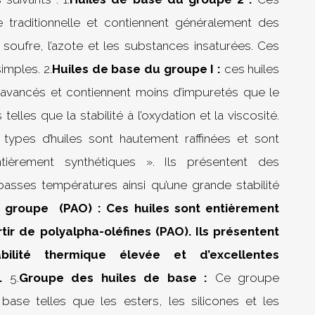
e traditionnelle et contiennent généralement des
 soufre, l’azote et les substances insaturées. Ces
imples. 2.
Huiles de base du groupe I :
ces huiles
s avancés et contiennent moins d’impuretés que le
telles que la stabilité à l’oxydation et la viscosité.
ypes d’huiles sont hautement raffinées et sont
èrement synthétiques ». Ils présentent des
asses températures ainsi qu’une grande stabilité
 groupe (PAO) : Ces huiles sont entièrement
tir de polyalpha-oléfines (PAO). Ils présentent
bilité thermique élevée et d’excellentes
.
5.
Groupe des huiles de base :
Ce groupe
ase telles que les esters, les silicones et les