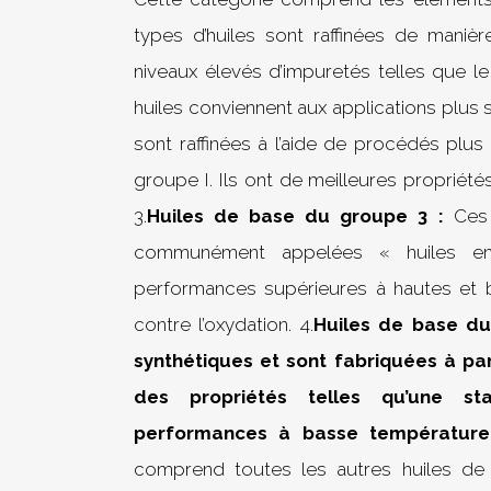
types d’huiles sont raffinées de manièr
niveaux élevés d’impuretés telles que le
huiles conviennent aux applications plus s
sont raffinées à l’aide de procédés plu
groupe I. Ils ont de meilleures propriétés 
3.
Huiles de base du groupe 3 :
Ces t
communément appelées « huiles enti
performances supérieures à hautes et b
contre l’oxydation. 4.
Huiles de base du
synthétiques et sont fabriquées à par
des propriétés telles qu’une sta
performances à basse température
comprend toutes les autres huiles de b