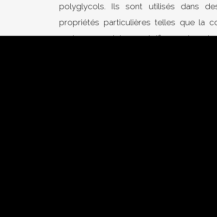
polyglycols. Ils sont utilisés dans d
propriétés particulières telles que la 
environnementales spécifiques. Le ch
exigences spécifiques de l’applicatio
l’environnement, la pression et d’
environnementaux et la biodégradabilit
d’huile de base.