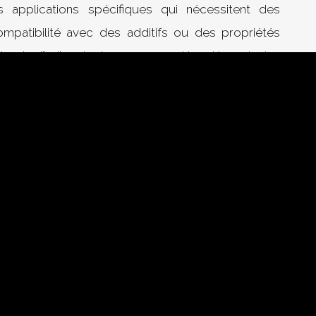
es applications spécifiques qui nécessitent des
compatibilité avec des additifs ou des propriétés
oix de l’huile de base appropriée dépend des
n, notamment la température de fonctionnement,
autres conditions de travail. Les problèmes
é peuvent également influencer le choix du type